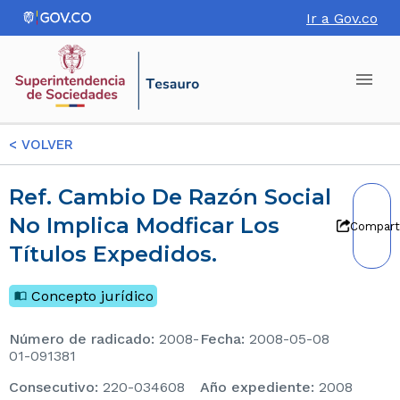
Ir a Gov.co
<
VOLVER
Ref. Cambio De Razón Social
No Implica Modficar Los
Compart
Títulos Expedidos.
Concepto jurídico
Número de radicado
:
2008-
Fecha
:
2008-05-08
01-091381
consecutivo
:
220-034608
Año expediente
:
2008