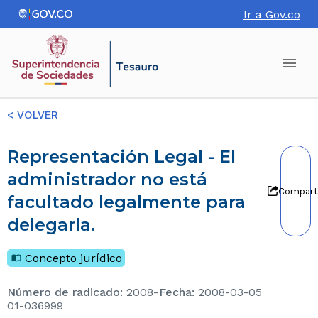
Ir a Gov.co
<
VOLVER
Representación Legal - El
administrador no está
Compart
facultado legalmente para
delegarla.
Concepto jurídico
Número de radicado
:
2008-
Fecha
:
2008-03-05
01-036999