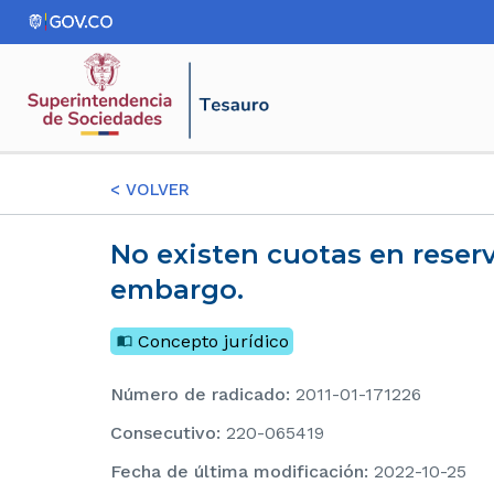
<
VOLVER
No existen cuotas en reserva – Las acciones en reserva no pueden ser objeto de
embargo.
Concepto jurídico
Número de radicado
:
2011-01-171226
consecutivo
:
220-065419
Fecha de última modificación
:
2022-10-25