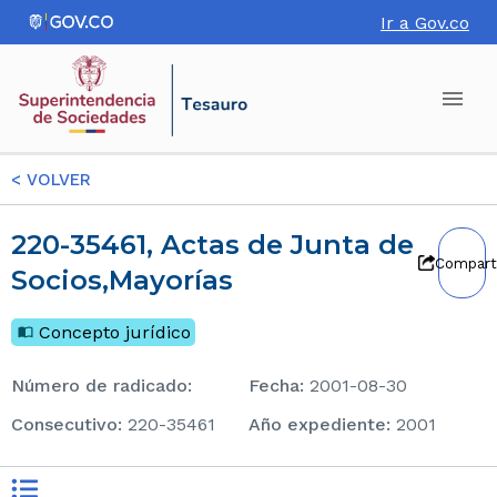
Ir a Gov.co
<
VOLVER
220-35461, Actas de Junta de
Compart
Socios,Mayorías
Concepto jurídico
Número de radicado
:
Fecha
:
2001-08-30
consecutivo
:
220-35461
Año expediente
:
2001