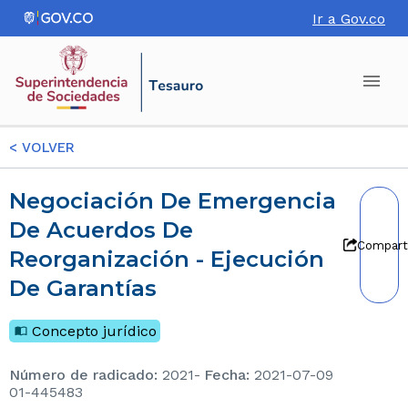
Ir a Gov.co
<
VOLVER
Negociación De Emergencia
De Acuerdos De
Compart
Reorganización - Ejecución
De Garantías
Concepto jurídico
Número de radicado
:
2021-
Fecha
:
2021-07-09
01-445483