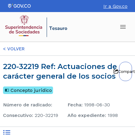
Ir a Gov.co
<
VOLVER
220-32219 Ref: Actuaciones de
Compart
carácter general de los socios
Concepto jurídico
Número de radicado
:
Fecha
:
1998-06-30
consecutivo
:
220-32219
Año expediente
:
1998