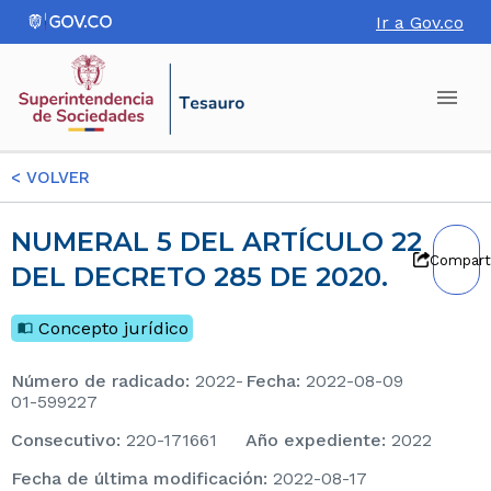
Ir a Gov.co
<
VOLVER
NUMERAL 5 DEL ARTÍCULO 22
Compart
DEL DECRETO 285 DE 2020.
Concepto jurídico
Número de radicado
:
2022-
Fecha
:
2022-08-09
01-599227
consecutivo
:
220-171661
Año expediente
:
2022
Fecha de última modificación
:
2022-08-17