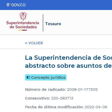
<
VOLVER
La Superintendencia de Sociedades absuelve consultas de forma general y en
abstracto sobre asuntos d
Concepto jurídico
Número de radicado
:
2008-01-177505
consecutivo
:
220-083713
Fecha de última modificación
:
2022-04-06