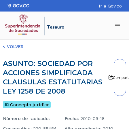
Ir a Gov.co
<
VOLVER
ASUNTO: SOCIEDAD POR
ACCIONES SIMPLIFICADA
Compart
CLAUSULAS ESTATUTARIAS
LEY 1258 DE 2008
Concepto jurídico
Número de radicado
:
Fecha
:
2010-09-18
consecutivo
:
220-85454
Año expediente
:
2010