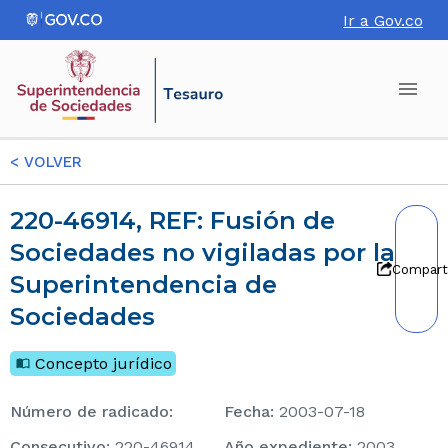
Ir a Gov.co
<
VOLVER
220-46914, REF: Fusión de
Sociedades no vigiladas por la
Compart
Superintendencia de
Sociedades
Concepto jurídico
Número de radicado
:
Fecha
:
2003-07-18
consecutivo
:
220-46914
Año expediente
:
2003