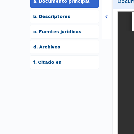
a
.
Documento principal
Docume
b
.
Descriptores
c
.
Fuentes jurídicas
d
.
archivos
f
.
Citado en