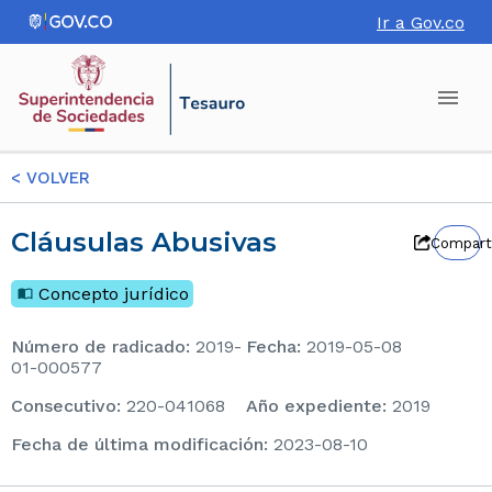
Ir a Gov.co
<
VOLVER
Cláusulas Abusivas
Compart
Concepto jurídico
Número de radicado
:
2019-
Fecha
:
2019-05-08
01-000577
consecutivo
:
220-041068
Año expediente
:
2019
Fecha de última modificación
:
2023-08-10