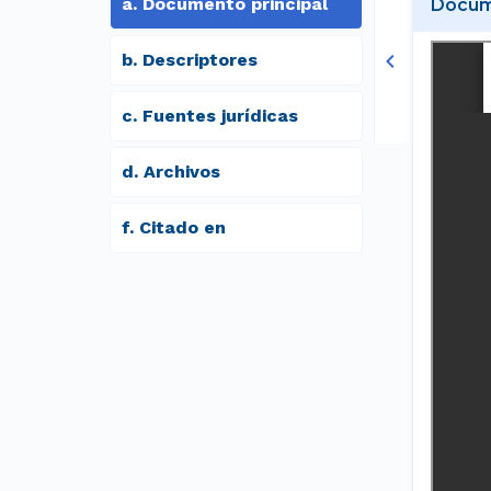
a
.
Documento principal
Docume
b
.
Descriptores
c
.
Fuentes jurídicas
d
.
archivos
f
.
Citado en