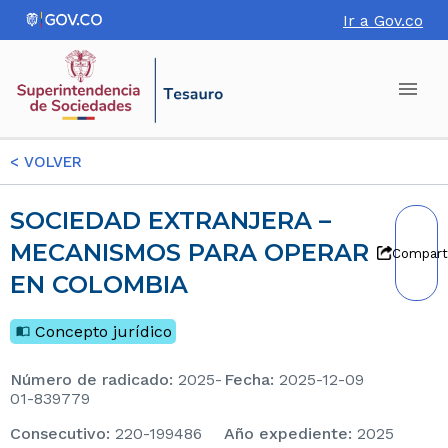
Ir a Gov.co
<
VOLVER
SOCIEDAD EXTRANJERA –
MECANISMOS PARA OPERAR
Compart
EN COLOMBIA
Concepto jurídico
Número de radicado
:
2025-
Fecha
:
2025-12-09
01-839779
consecutivo
:
220-199486
Año expediente
:
2025