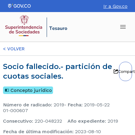
Ir a Gov.co
<
VOLVER
Socio fallecido.- partición de
Compart
cuotas sociales.
Concepto jurídico
Número de radicado
:
2019-
Fecha
:
2019-05-22
01-000607
consecutivo
:
220-048232
Año expediente
:
2019
Fecha de última modificación
:
2023-08-10