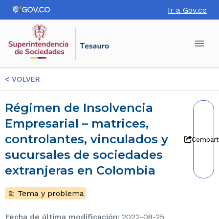
Ir a Gov.co
<
VOLVER
Régimen de Insolvencia
Empresarial – matrices,
controlantes, vinculados y
Compart
sucursales de sociedades
extranjeras en Colombia
Tema y problema
Fecha de última modificación
:
2022-08-25