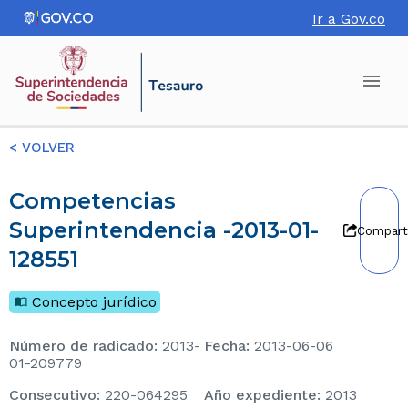
Ir a Gov.co
<
VOLVER
Competencias
Superintendencia -2013-01-
Compart
128551
Concepto jurídico
Número de radicado
:
2013-
Fecha
:
2013-06-06
01-209779
consecutivo
:
220-064295
Año expediente
:
2013