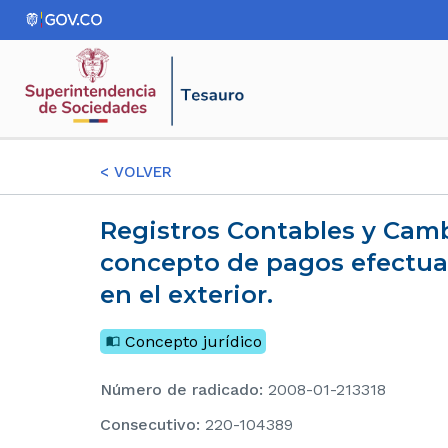
<
VOLVER
Registros Contables y Cambiarios por parte de una Sucursal de sociedad extranjera por
concepto de pagos efectuad
en el exterior.
Concepto jurídico
Número de radicado
:
2008-01-213318
consecutivo
:
220-104389