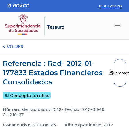
Ir a Gov.co
<
VOLVER
Referencia : Rad- 2012-01-
177833 Estados Financieros
Compart
Consolidados
Concepto jurídico
Número de radicado
:
2012-
Fecha
:
2012-08-16
01-218137
consecutivo
:
220-061661
Año expediente
:
2012