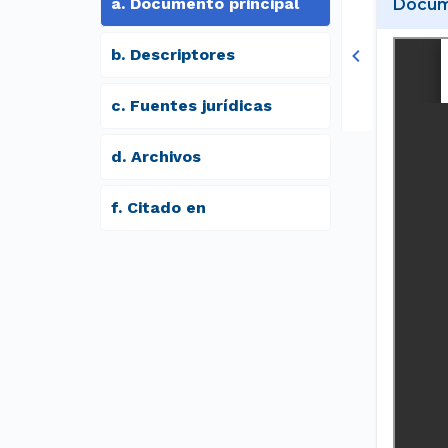
a
.
Documento principal
Docume
b
.
Descriptores
c
.
Fuentes jurídicas
d
.
archivos
f
.
Citado en