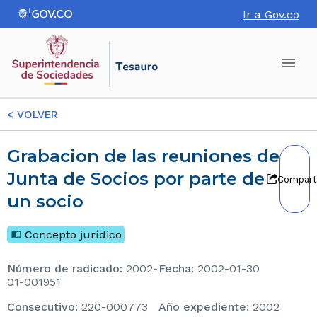
Ir a Gov.co
<
VOLVER
Grabacion de las reuniones de
Junta de Socios por parte de
Compart
un socio
Concepto jurídico
Número de radicado
:
2002-
Fecha
:
2002-01-30
01-001951
consecutivo
:
220-000773
Año expediente
:
2002