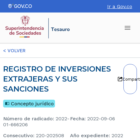
Ir a Gov.co
<
VOLVER
REGISTRO DE INVERSIONES
EXTRAJERAS Y SUS
Compart
SANCIONES
Concepto jurídico
Número de radicado
:
2022-
Fecha
:
2022-09-06
01-666206
consecutivo
:
220-202508
Año expediente
:
2022