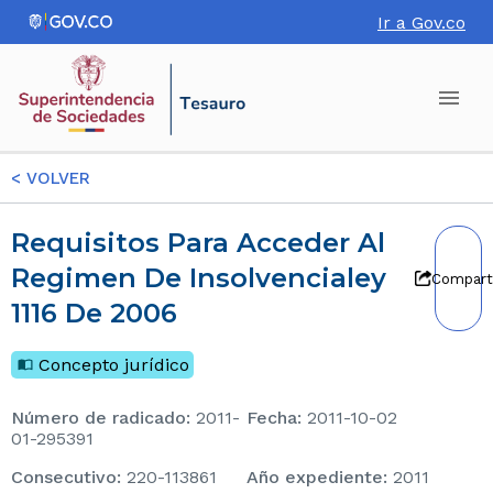
Ir a Gov.co
<
VOLVER
Requisitos Para Acceder Al
Regimen De Insolvencialey
Compart
1116 De 2006
Concepto jurídico
Número de radicado
:
2011-
Fecha
:
2011-10-02
01-295391
consecutivo
:
220-113861
Año expediente
:
2011