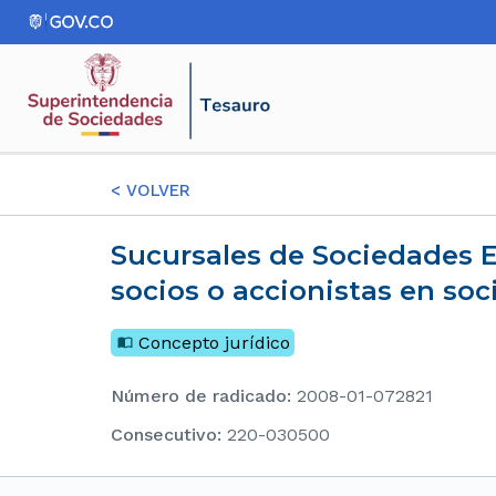
<
VOLVER
Sucursales de Sociedades Extranjeras - No es jurídicamente viable que las mismas sean
socios o accionistas en soc
Concepto jurídico
Número de radicado
:
2008-01-072821
consecutivo
:
220-030500