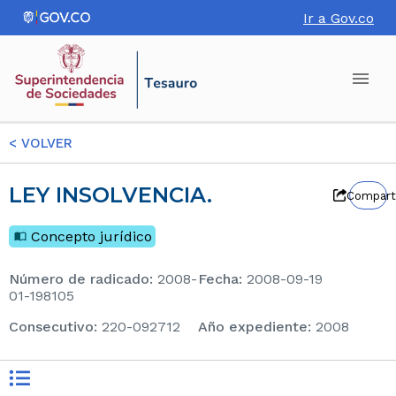
Ir a Gov.co
<
VOLVER
LEY INSOLVENCIA.
Compart
Concepto jurídico
Número de radicado
:
2008-
Fecha
:
2008-09-19
01-198105
consecutivo
:
220-092712
Año expediente
:
2008