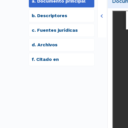
a
.
Documento principal
Docume
b
.
Descriptores
c
.
Fuentes jurídicas
d
.
archivos
f
.
Citado en