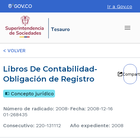
Ir a Gov.co
<
VOLVER
Libros De Contabilidad-
Compart
Obligación de Registro
Concepto jurídico
Número de radicado
:
2008-
Fecha
:
2008-12-16
01-268435
consecutivo
:
220-131112
Año expediente
:
2008