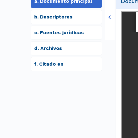
a
.
Documento principal
Docume
b
.
Descriptores
c
.
Fuentes jurídicas
d
.
archivos
f
.
Citado en