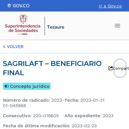
Ir a Gov.co
<
VOLVER
SAGRILAFT – BENEFICIARIO
Compart
FINAL
Concepto jurídico
Número de radicado
:
2023-
Fecha
:
2023-01-31
01-045868
consecutivo
:
220-018609
Año expediente
:
2023
Fecha de última modificación
:
2023-02-23