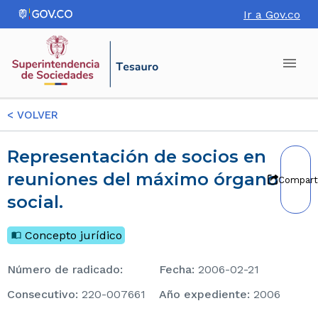
Ir a Gov.co
<
VOLVER
Representación de socios en
reuniones del máximo órgano
Compart
social.
Concepto jurídico
Número de radicado
:
Fecha
:
2006-02-21
consecutivo
:
220-007661
Año expediente
:
2006