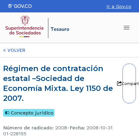
Ir a Gov.co
<
VOLVER
Régimen de contratación
estatal –Sociedad de
Compart
Economía Mixta. Ley 1150 de
2007.
Concepto jurídico
Número de radicado
:
2008-
Fecha
:
2008-10-31
01-228155