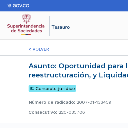
<
VOLVER
Asunto: Oportunidad para la presentación de los créditos en el acuerdo de
reestructuración, y Liquida
Concepto jurídico
Número de radicado
:
2007-01-133459
consecutivo
:
220-035706