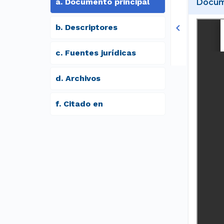
a
.
Documento principal
Docume
b
.
Descriptores
c
.
Fuentes jurídicas
d
.
archivos
f
.
Citado en