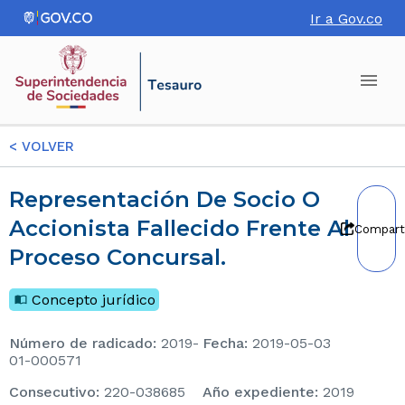
Ir a Gov.co
<
VOLVER
Representación De Socio O
Accionista Fallecido Frente Al
Compart
Proceso Concursal.
Concepto jurídico
Número de radicado
:
2019-
Fecha
:
2019-05-03
01-000571
consecutivo
:
220-038685
Año expediente
:
2019