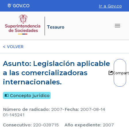
Ir a Gov.co
<
VOLVER
Asunto: Legislación aplicable
a las comercializadoras
Compart
internacionales.
Concepto jurídico
Número de radicado
:
2007-
Fecha
:
2007-08-14
01-145241
consecutivo
:
220-039715
Año expediente
:
2007