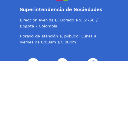
Superintendencia de Sociedades
Dirección Avenida El Dorado No. 51-80 /
Bogotá - Colombia
Horario de atención al público: Lunes a
Viernes de 8:00am a 5:00pm
Twitter
Instagram
Facebook
Contacto
Teléfono conmutador: 324 57 77 - 220 10 00
Centro de Fax 220 10 000, opción 2
Línea de atención al usuario: 018000114319