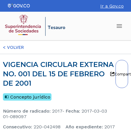
Ir a Gov.co
<
VOLVER
VIGENCIA CIRCULAR EXTERNA
NO. 001 DEL 15 DE FEBRERO
Compart
DE 2001
Concepto jurídico
Número de radicado
:
2017-
Fecha
:
2017-03-03
01-089097
consecutivo
:
220-042498
Año expediente
:
2017