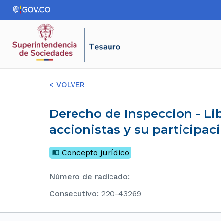
<
VOLVER
Derecho de Inspeccion - Libro de Registro de Acciones - Solicitud de un listado de los
accionistas y su participac
Concepto jurídico
Número de radicado
:
consecutivo
:
220-43269