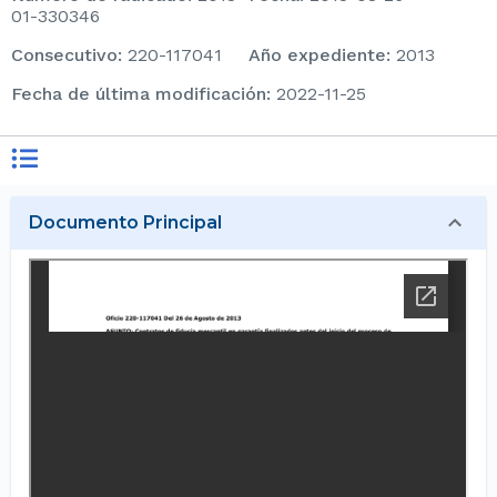
01-330346
consecutivo
:
220-117041
Año expediente
:
2013
Fecha de última modificación
:
2022-11-25
Documento Principal