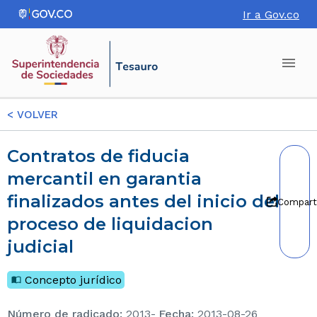
Ir a Gov.co
<
VOLVER
Contratos de fiducia
mercantil en garantia
finalizados antes del inicio del
Compart
proceso de liquidacion
judicial
Concepto jurídico
Número de radicado
:
2013-
Fecha
:
2013-08-26