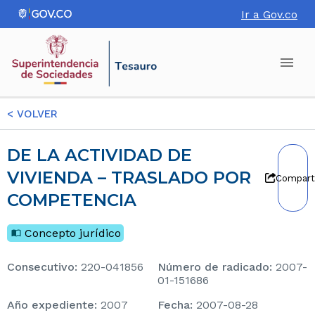
Ir a Gov.co
<
VOLVER
DE LA ACTIVIDAD DE
VIVIENDA – TRASLADO POR
Compart
COMPETENCIA
Concepto jurídico
consecutivo
:
220-041856
Número de radicado
:
2007-
01-151686
Año expediente
:
2007
Fecha
:
2007-08-28