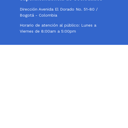
Dirección Avenida El Dorado No. 51-80 /
Bogotá - Colombia
Horario de atención al público: Lunes a
Viernes de 8:00am a 5:00pm
Twitter
Instagram
Facebook
Contacto
Teléfono conmutador: 324 57 77 - 220 10 00
Centro de Fax 220 10 000, opción 2
Línea de atención al usuario: 018000114319
Correo institucional:
webmaster@supersociedades.gov.co