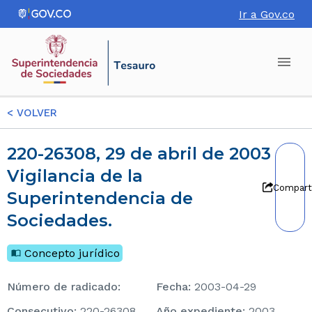
Ir a Gov.co
<
VOLVER
220-26308, 29 de abril de 2003
Vigilancia de la
Compart
Superintendencia de
Sociedades.
Concepto jurídico
Número de radicado
:
Fecha
:
2003-04-29
consecutivo
:
220-26308
Año expediente
:
2003