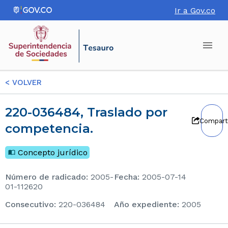
Ir a Gov.co
<
VOLVER
220-036484, Traslado por
Compart
competencia.
Concepto jurídico
Número de radicado
:
2005-
Fecha
:
2005-07-14
01-112620
consecutivo
:
220-036484
Año expediente
:
2005