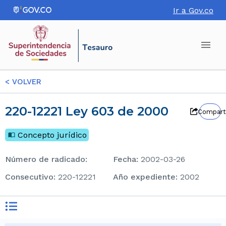
Ir a Gov.co
<
VOLVER
220-12221 Ley 603 de 2000
Compart
Concepto jurídico
Número de radicado
:
Fecha
:
2002-03-26
consecutivo
:
220-12221
Año expediente
:
2002