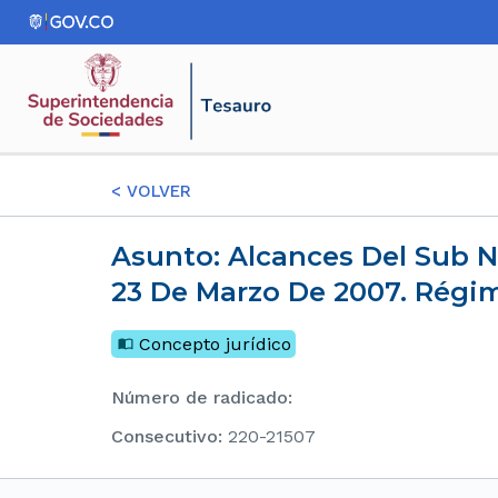
<
VOLVER
Asunto: Alcances Del Sub Numeral 8° Del Numeral 3° De La Circular Externa No. 001 Del
23 De Marzo De 2007. Régim
Concepto jurídico
Número de radicado
:
consecutivo
:
220-21507