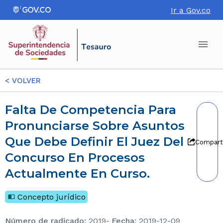
Ir a Gov.co
<
VOLVER
Falta De Competencia Para
Pronunciarse Sobre Asuntos
Que Debe Definir El Juez Del
Compart
Concurso En Procesos
Actualmente En Curso.
Concepto jurídico
Número de radicado
:
2019-
Fecha
:
2019-12-09