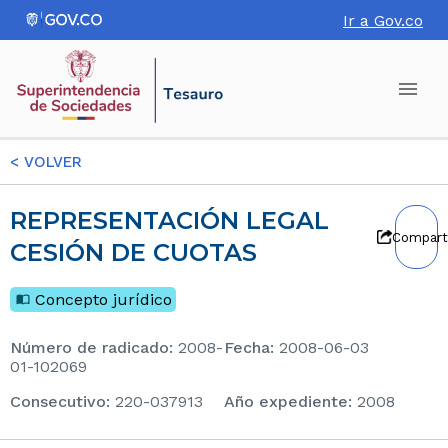
Ir a Gov.co
<
VOLVER
REPRESENTACIÓN LEGAL
Compart
CESIÓN DE CUOTAS
Concepto jurídico
Número de radicado
:
2008-
Fecha
:
2008-06-03
01-102069
consecutivo
:
220-037913
Año expediente
:
2008