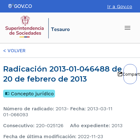
Ir a Gov.co
<
VOLVER
Radicación 2013-01-046488 de
Compart
20 de febrero de 2013
Concepto jurídico
Número de radicado
:
2013-
Fecha
:
2013-03-11
01-066093
consecutivo
:
220-025126
Año expediente
:
2013
Fecha de última modificación
:
2022-11-23