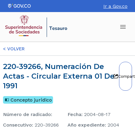
Ir a Gov.co
<
VOLVER
220-39266, Numeración De
Actas - Circular Externa 01 De
Compart
1991
Concepto jurídico
Número de radicado
:
Fecha
:
2004-08-17
consecutivo
:
220-39266
Año expediente
:
2004