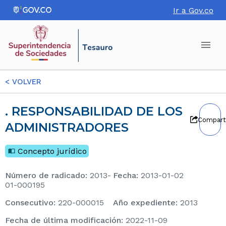
Ir a Gov.co
<
VOLVER
. RESPONSABILIDAD DE LOS
Compart
ADMINISTRADORES
Concepto jurídico
Número de radicado
:
2013-
Fecha
:
2013-01-02
01-000195
consecutivo
:
220-000015
Año expediente
:
2013
Fecha de última modificación
:
2022-11-09