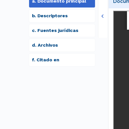
a
.
Documento principal
Docume
b
.
Descriptores
c
.
Fuentes jurídicas
d
.
archivos
f
.
Citado en