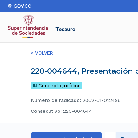
<
VOLVER
220-004644, Presentación d
Concepto jurídico
Número de radicado
:
2002-01-012496
consecutivo
:
220-004644